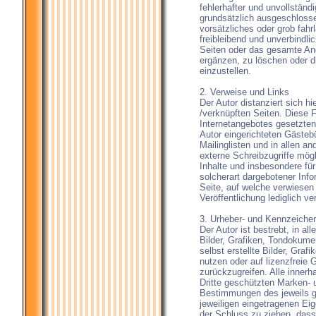
fehlerhafter und unvollständ
grundsätzlich ausgeschlosse
vorsätzliches oder grob fahr
freibleibend und unverbindlic
Seiten oder das gesamte An
ergänzen, zu löschen oder di
einzustellen.
2. Verweise und Links
Der Autor distanziert sich hi
/verknüpften Seiten. Diese Fe
Internetangebotes gesetzten
Autor eingerichteten Gästeb
Mailinglisten und in allen 
externe Schreibzugriffe mögli
Inhalte und insbesondere fü
solcherart dargebotener Info
Seite, auf welche verwiesen 
Veröffentlichung lediglich ve
3. Urheber- und Kennzeiche
Der Autor ist bestrebt, in a
Bilder, Grafiken, Tondokum
selbst erstellte Bilder, Gr
nutzen oder auf lizenzfreie
zurückzugreifen. Alle inner
Dritte geschützten Marken-
Bestimmungen des jeweils g
jeweiligen eingetragenen Eig
der Schluss zu ziehen, dass