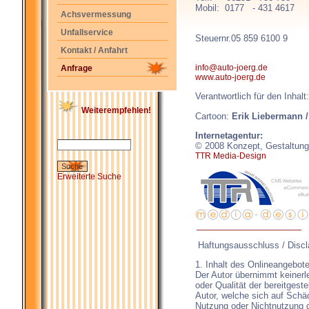
Mobil: 0177 - 431 4617
Achsvermessung
Unfallservice
Steuernr.05 859 6100 9
Kontakt / Anfahrt
info@auto-joerg.de
Anfrage
www.auto-joerg.de
Verantwortlich für den Inhalt
Weiterempfehlen!
Cartoon:
Erik Liebermann 
Internetagentur:
© 2008 Konzept, Gestaltun
TTR Media-Design
Erweiterte Suche
Haftungsausschluss / Discl
1. Inhalt des Onlineangebot
Der Autor übernimmt keinerlei
oder Qualität der bereitges
Autor, welche sich auf Schäd
Nutzung oder Nichtnutzung 