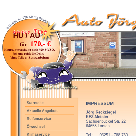
HU / AU
170,- €
für
Hauptuntersuchung nach §29 StVZO.
bei uns prüft die Dekra
(ohne Teile u. Zusatzarbeiten)
Startseite
IMPRESSUM
Aktuelle Angebote
Jörg Reckziegel
KFZ-Meister
Reifenservice
Sachsenbuckel Str. 22
64653 Lorsch
Ölwechsel
Klimaservice
Tel.: 06251 - 788 730