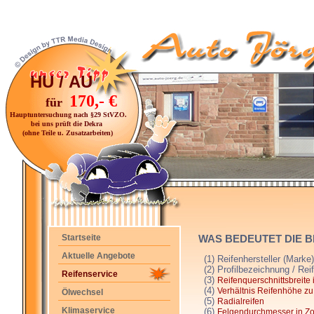
HU / AU
170,- €
für
Hauptuntersuchung nach §29 StVZO.
bei uns prüft die Dekra
(ohne Teile u. Zusatzarbeiten)
Startseite
WAS BEDEUTET DIE B
Aktuelle Angebote
(1) Reifenhersteller (Marke)
(2) Profilbezeichnung / Rei
Reifenservice
(3)
Reifenquerschnittsbreite
(4)
Verhältnis Reifenhöhe zu
Ölwechsel
(5)
Radialreifen
Klimaservice
(6)
Felgendurchmesser in Zo