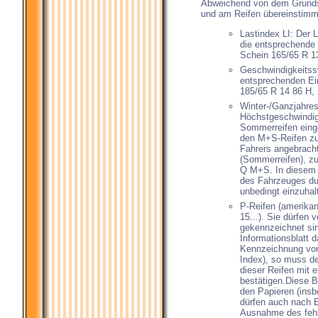
Abweichend von dem Grunds
und am Reifen übereinstim
Lastindex LI: Der 
die entsprechende 
Schein 165/65 R 13
Geschwindigkeitssy
entsprechenden Ein
185/65 R 14 86 H, 
Winter-/Ganzjahres
Höchstgeschwindigk
Sommerreifen einge
den M+S-Reifen zu
Fahrers angebracht
(Sommerreifen), zu
Q M+S. In diesem F
des Fahrzeuges du
unbedingt einzuhal
P-Reifen (amerikan
15...). Sie dürfen
gekennzeichnet sin
Informationsblatt 
Kennzeichnung von
Index), so muss de
dieser Reifen mit
bestätigen.Diese B
den Papieren (insb
dürfen auch nach 
Ausnahme des feh