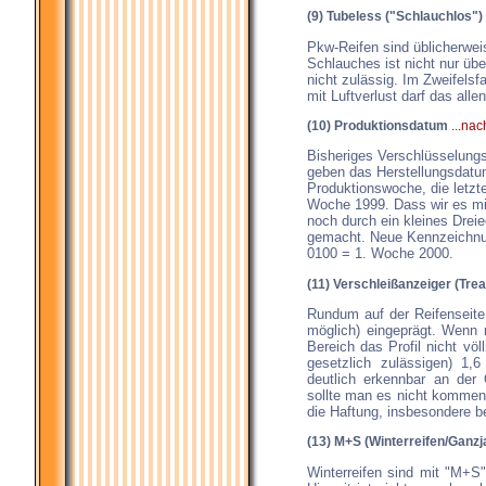
(9) Tubeless ("Schlauchlos")
Pkw-Reifen sind üblicherwei
Schlauches ist nicht nur üb
nicht zulässig. Im Zweifelsf
mit Luftverlust darf das allen
(10) Produktionsdatum
...na
Bisheriges Verschlüsselung
geben das Herstellungsdatum
Produktionswoche, die letzte
Woche 1999. Dass wir es mit
noch durch ein kleines Dreie
gemacht. Neue Kennzeichnun
0100 = 1. Woche 2000.
(11) Verschleißanzeiger (Trea
Rundum auf der Reifenseite
möglich) eingeprägt. Wenn 
Bereich das Profil nicht völ
gesetzlich zulässigen) 1,
deutlich erkennbar an der 
sollte man es nicht kommen
die Haftung, insbesondere b
(13) M+S (Winterreifen/Ganzj
Winterreifen sind mit "M+S