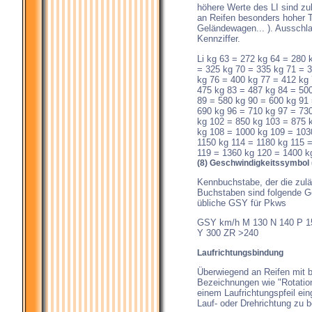
höhere Werte des LI sind zu
an Reifen besonders hoher Tr
Geländewagen... ). Ausschla
Kennziffer.
Li kg 63 = 272 kg 64 = 280 
= 325 kg 70 = 335 kg 71 = 
kg 76 = 400 kg 77 = 412 kg 
475 kg 83 = 487 kg 84 = 50
89 = 580 kg 90 = 600 kg 91 
690 kg 96 = 710 kg 97 = 73
kg 102 = 850 kg 103 = 875 
kg 108 = 1000 kg 109 = 103
1150 kg 114 = 1180 kg 115 
119 = 1360 kg 120 = 1400 kg
(8) Geschwindigkeitssymbol
Kennbuchstabe, der die zulä
Buchstaben sind folgende Ge
übliche GSY für Pkws
GSY km/h M 130 N 140 P 15
Y 300 ZR >240
Laufrichtungsbindung
Überwiegend an Reifen mit be
Bezeichnungen wie "Rotation"
einem Laufrichtungspfeil ei
Lauf- oder Drehrichtung zu 