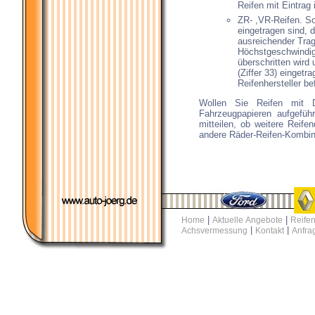
Reifen mit Eintrag
ZR- ,VR-Reifen. So
eingetragen sind, 
ausreichender Trag
Höchstgeschwindigk
überschritten wird
(Ziffer 33) eingetr
Reifenhersteller be
Wollen Sie Reifen mit D
Fahrzeugpapieren aufgefüh
mitteilen, ob weitere Reif
andere Räder-Reifen-Kombin
|
|
Home
Aktuelle Angebote
Reifen
|
|
Achsvermessung
Kontakt
Anfra