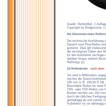
Quelle: Reifenfibel, 1.Aufla
Copyright by Bridgestone, Co
Die Dimension eines Reifens
Die technische Ausführung d
Danach sind Pkw-Reifen ent
genormt. Dies gilt insbesond
die wichtigsten Daten des Re
für den Autofahrer wichtige
darüber hinaus weitere Beze
Reifentyp (2).
(3) Reifenbreite
...nach oben
Sie wird in Millimetern ang
reichen die Querschnittsbre
335 mm (z.B. 335/30 R 19). 
Besondere Reifen für neue 
TRX- oder TDX-Reifen von Mi
Breiten reichen von 160 mm 
durch die üblichen Fertigun
geringfügig ab und variiert v
Außerdem ist sie abhängig vo