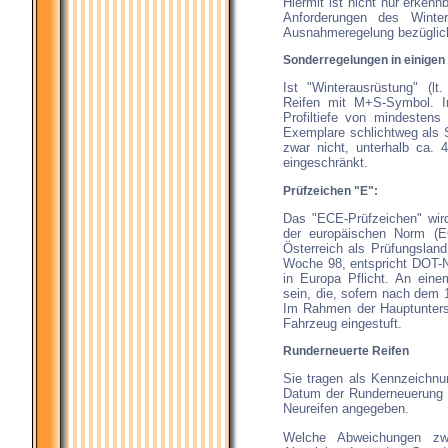
Hiermit ist nicht nur erkenn
Anforderungen des Winter
Ausnahmeregelung bezüglich
Sonderregelungen in einigen
Ist "Winterausrüstung" (lt
Reifen mit M+S-Symbol. In
Profiltiefe von mindestens
Exemplare schlichtweg als S
zwar nicht, unterhalb ca. 
eingeschränkt.
Prüfzeichen "E":
Das "ECE-Prüfzeichen" wird 
der europäischen Norm (E
Österreich als Prüfungslan
Woche 98, entspricht DOT-N
in Europa Pflicht. An ein
sein, die, sofern nach dem 
Im Rahmen der Hauptunters
Fahrzeug eingestuft.
Runderneuerte Reifen
Sie tragen als Kennzeichnun
Datum der Runderneuerung w
Neureifen angegeben.
Welche Abweichungen zwi