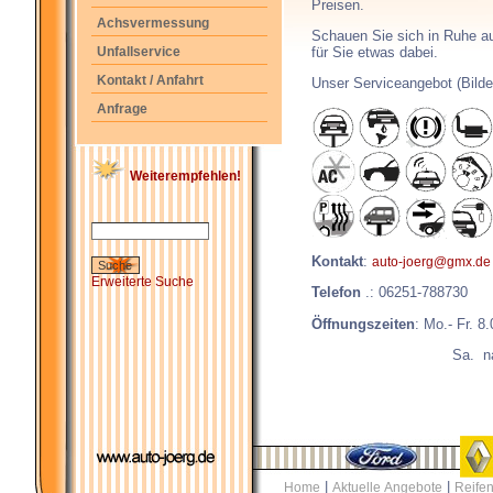
Preisen.
Achsvermessung
Schauen Sie sich in Ruhe au
für Sie etwas dabei.
Unfallservice
Kontakt / Anfahrt
Unser Serviceangebot (Bilde
Anfrage
Weiterempfehlen!
Kontakt
:
auto-joerg@gmx.de
Erweiterte Suche
Telefon
.: 06251-788730
Öffnungszeiten
: Mo.- Fr.
8.
Sa. nach Termi
|
|
Home
Aktuelle Angebote
Reifen