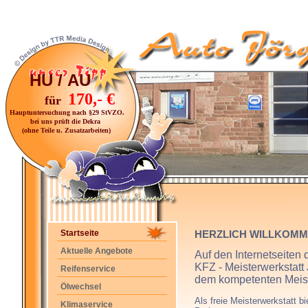
HU / AU
170,- €
für
Hauptuntersuchung nach §29 StVZO.
bei uns prüft die Dekra
(ohne Teile u. Zusatzarbeiten)
Startseite
HERZLICH WILLKOM
Aktuelle Angebote
Auf den Internetseiten 
KFZ - Meisterwerkstatt
Reifenservice
dem kompetenten Meist
Ölwechsel
Als freie Meisterwerkstatt b
Klimaservice